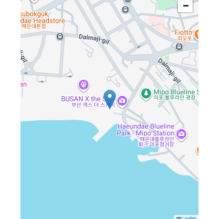
−
Leaflet